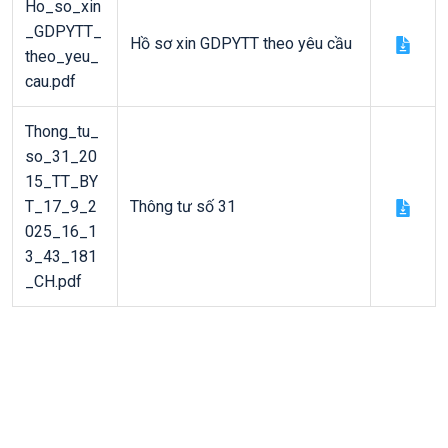
Ho_so_xin
_GDPYTT_
Hồ sơ xin GDPYTT theo yêu cầu
theo_yeu_
cau.pdf
Thong_tu_
so_31_20
15_TT_BY
T_17_9_2
Thông tư số 31
025_16_1
3_43_181
_CH.pdf