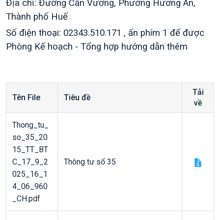
Địa chỉ: Đường Cần Vương, Phường Hương An,
Thành phố Huế
Số điện thoại: 02343.510.171 , ấn phím 1 để được
Phòng Kế hoạch - Tổng hợp hướng dẫn thêm
Tải
Tên File
Tiêu đề
về
Thong_tu_
so_35_20
15_TT_BT
C_17_9_2
Thông tư số 35
025_16_1
4_06_960
_CH.pdf